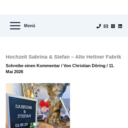
Zum
Inhalt
springen
Menü
Hochzeit Sabrina & Stefan – Alte Hettner Fabrik
Schreibe einen Kommentar
/ Von
Christian Döring
/
11.
Mai 2026