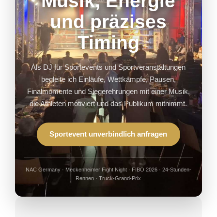
Musik, Energie
und präzises
Timing
Als DJ für Sportevents und Sportveranstaltungen
begleite ich Einläufe, Wettkämpfe, Pausen,
Finalmomente und Siegerehrungen mit einer Musik,
die Athleten motiviert und das Publikum mitnimmt.
Sportevent unverbindlich anfragen
NAC Germany · Meckenheimer Fight Night · FIBO 2026 · 24-Stunden-
Rennen · Truck-Grand-Prix