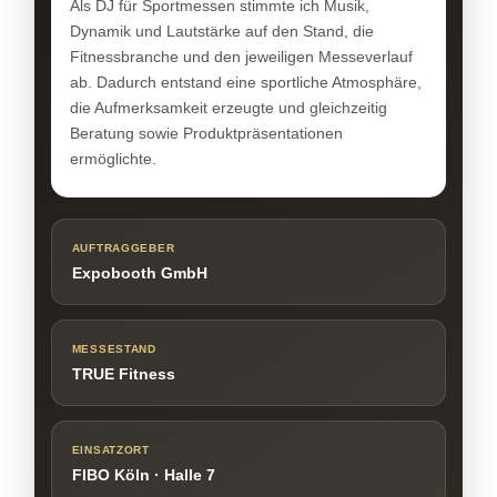
Als DJ für Sportmessen stimmte ich Musik,
Dynamik und Lautstärke auf den Stand, die
Fitnessbranche und den jeweiligen Messeverlauf
ab. Dadurch entstand eine sportliche Atmosphäre,
die Aufmerksamkeit erzeugte und gleichzeitig
Beratung sowie Produktpräsentationen
ermöglichte.
AUFTRAGGEBER
Expobooth GmbH
MESSESTAND
TRUE Fitness
EINSATZORT
FIBO Köln · Halle 7