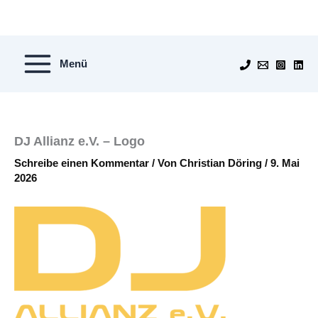
Zum
Inhalt
springen
Menü
DJ Allianz e.V. – Logo
Schreibe einen Kommentar
/ Von
Christian Döring
/
9. Mai
2026