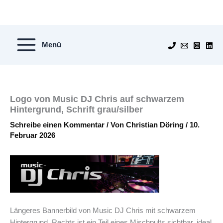
Zum
Inhalt
springen
Menü
Logo von Music DJ Chris auf schwarzem
Hintergrund, Schrift grau/silber
Schreibe einen Kommentar
/ Von
Christian Döring
/
10.
Februar 2026
Längeres Bannerbild von Music DJ Chris mit schwarzem
Hintergrund. Rechts ist ein Teil eines Mischpults sichtbar, ideal