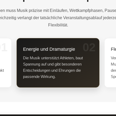
gen muss Musik präzise mit Einläufen, Wettkampfphasen, Pau
chzeitig verlangt der tatsächliche Veranstaltungsablauf jederz
Flexibilität.
01
02
Energie und Dramaturgie
Fl
Die Musik unterstützt Athleten, baut
Ver
Spannung auf und gibt besonderen
Mu
nkt
Entscheidungen und Ehrungen die
de
passende Wirkung.
Sp