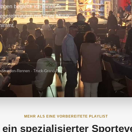
ngen begleite ich Einläufe,
gerehrungen mit einer Musik,
tnimmt.
-Stunden-Rennen · Truck-Grand-Prix
MEHR ALS EINE VORBEREITETE PLAYLIST
ein spezialisierter Sportev