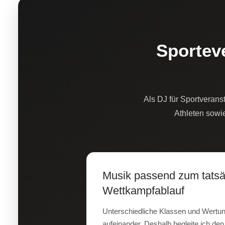
Sportev
Als DJ für Sportverans
Athleten sowi
Musik passend zum tatsä
Wettkampfablauf
Unterschiedliche Klassen und Wertun
aufeinander. Deshalb begleite ich d