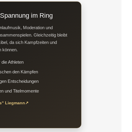
r Spannung im Ring
inlaufmusik, Moderation und
usammenspielen. Gleichzeitig bleibt
xibel, da sich Kampfzeiten und
n können.
 die Athleten
wischen den Kämpfen
igen Entscheidungen
en und Titelmomente
ss“ Liegmann
↗