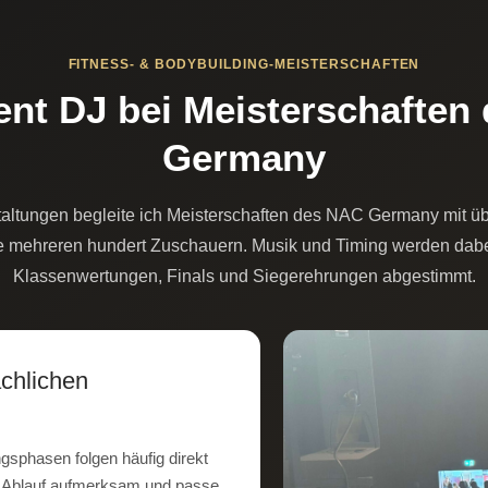
FITNESS- & BODYBUILDING-MEISTERSCHAFTEN
ent DJ bei Meisterschaften
Germany
taltungen begleite ich Meisterschaften des NAC Germany mit ü
e mehreren hundert Zuschauern. Musik und Timing werden dabei
Klassenwertungen, Finals und Siegerehrungen abgestimmt.
chlichen
gsphasen folgen häufig direkt
en Ablauf aufmerksam und passe