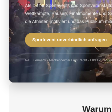
Als DJ für Sportevents und Sportveranstaltu
Wettkämpfe, Pausen, Finalmomente und Sie
die Athleten motiviert und das Publikum mi
Sportevent unverbindlich anfragen
NAC Germany · Meckenheimer Fight Night · FIBO 2026 · 24
Warum 