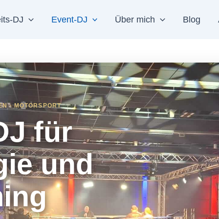
its-DJ
Event-DJ
Über mich
Blog
SEN · MOTORSPORT
DJ für
gie und
ming