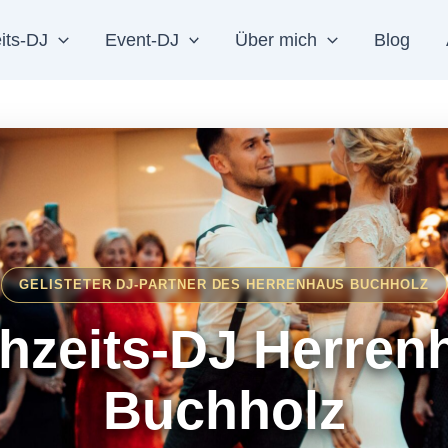
its-DJ
Event-DJ
Über mich
Blog
GELISTETER DJ-PARTNER DES HERRENHAUS BUCHHOLZ
hzeits-DJ Herren
Buchholz